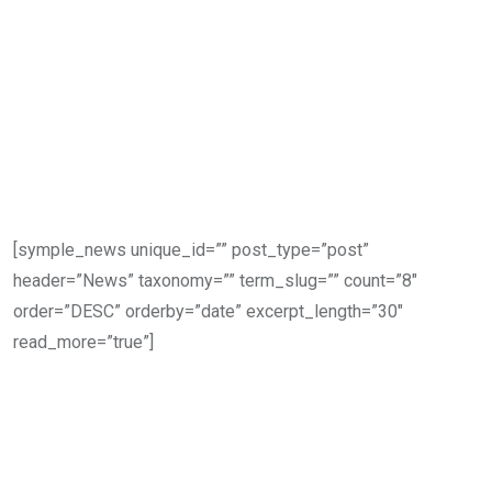
[symple_news unique_id=”” post_type=”post”
header=”News” taxonomy=”” term_slug=”” count=”8″
order=”DESC” orderby=”date” excerpt_length=”30″
read_more=”true”]