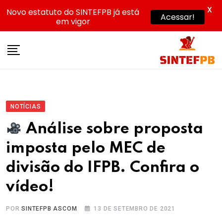
X
Novo estatuto do SINTEFPB já está
Acessar!
em vigor
Skip
to
content
NOTÍCIAS
Análise sobre proposta
imposta pelo MEC de
divisão do IFPB. Confira o
vídeo!
POR
SINTEFPB ASCOM
13 DE SETEMBRO DE 2021