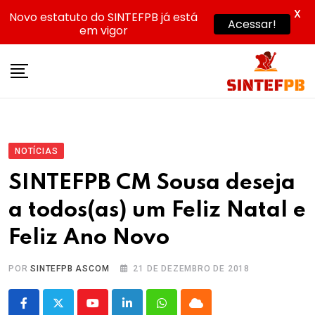
X
Novo estatuto do SINTEFPB já está
Acessar!
em vigor
Skip
to
content
NOTÍCIAS
SINTEFPB CM Sousa deseja
a todos(as) um Feliz Natal e
Feliz Ano Novo
POR
SINTEFPB ASCOM
21 DE DEZEMBRO DE 2018
Youtube
LinkedIn
Whatsapp
Cloud