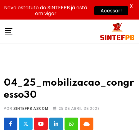
X
Novo estatuto do SINTEFPB já está
Acessar!
em vigor
Skip
to
content
04_25_mobilizacao_congr
esso30
POR
SINTEFPB ASCOM
25 DE ABRIL DE 2023
Youtube
LinkedIn
Whatsapp
Cloud