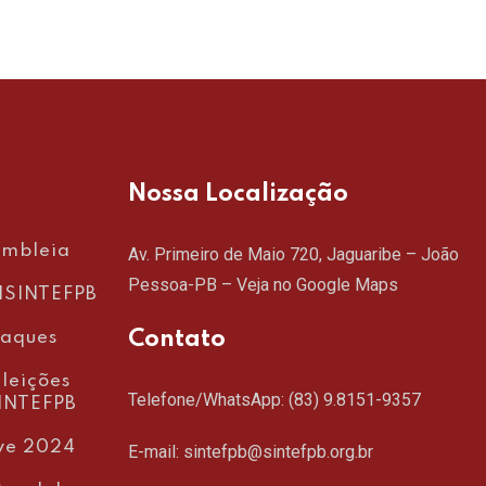
Nossa Localização
embleia
Av. Primeiro de Maio 720, Jaguaribe – João
Pessoa-PB –
Veja no Google Maps
SINTEFPB
Contato
taques
leições
Telefone/WhatsApp:
(83) 9.8151-9357
INTEFPB
ve 2024
E-mail: sintefpb@sintefpb.org.br