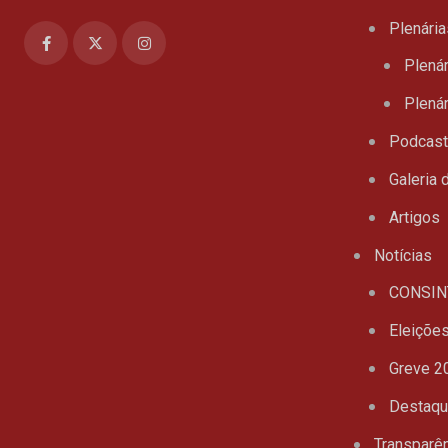
Plenária
Plenár
Plenár
Podcas
Galeria 
Artigos
Notícias
CONSIN
Eleiçõe
Greve 2
Destaq
Transparê