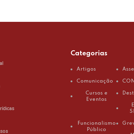
Categorias
al
Artigos
Ass
Comunicação
CON
a
Cursos e
Des
Eventos
E
rídicas
S
Funcionalismo
Gre
Público
ssos