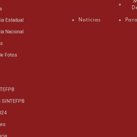
M
D
s
ia Estadual
Notícias
Para
ia Nacional
ts
de Fotos
TEFPB
s SINTEFPB
024
ues
ncia