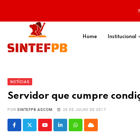
Skip
to
Home
Institucional
content
NOTÍCIAS
Servidor que cumpre condi
POR
SINTEFPB ASCOM
26 DE JULHO DE 2017
Youtube
LinkedIn
Whatsapp
Cloud