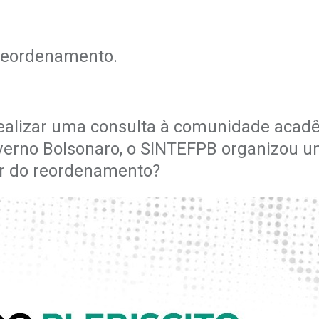
 reordenamento.
 realizar uma consulta à comunidade aca
overno Bolsonaro, o SINTEFPB organizou um
or do reordenamento?