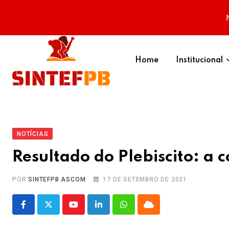
Skip
to
Home
Institucional
content
NOTÍCIAS
Resultado do Plebiscito: a
POR
SINTEFPB ASCOM
17 DE SETEMBRO DE 2021
Youtube
LinkedIn
Whatsapp
Cloud