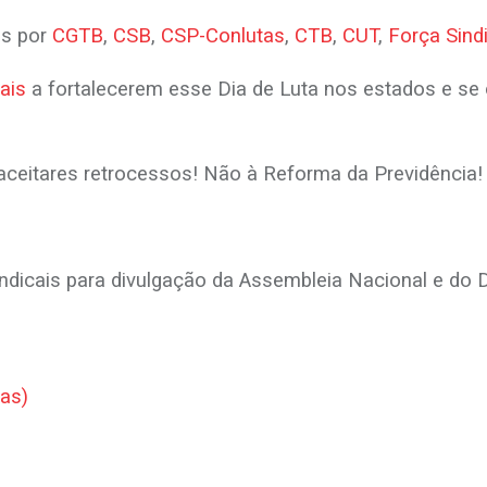
as por
CGTB
,
CSB
,
CSP-Conlutas
,
CTB
,
CUT
,
Força Sind
ais
a fortalecerem esse Dia de Luta nos estados e se 
ceitares retrocessos! Não à Reforma da Previdência!
sindicais para divulgação da Assembleia Nacional e do 
as)