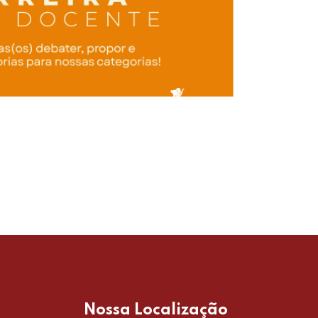
DE
RE
Nossa Localização