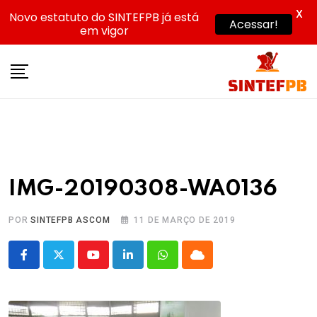
X
Novo estatuto do SINTEFPB já está
Acessar!
em vigor
Skip
to
content
IMG-20190308-WA0136
POR
SINTEFPB ASCOM
11 DE MARÇO DE 2019
Youtube
LinkedIn
Whatsapp
Cloud