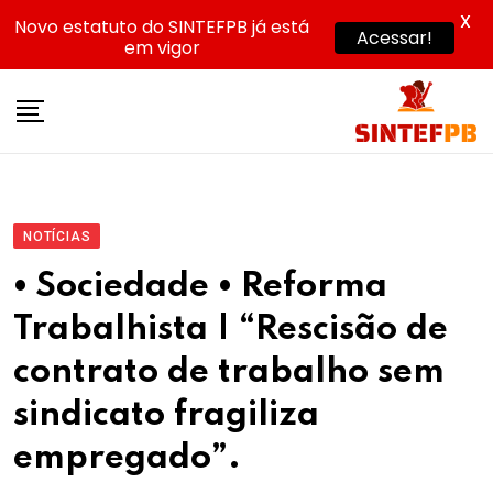
X
Novo estatuto do SINTEFPB já está
Acessar!
em vigor
Skip
to
content
NOTÍCIAS
• Sociedade • Reforma
Trabalhista | “Rescisão de
contrato de trabalho sem
sindicato fragiliza
empregado”.