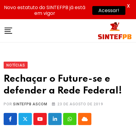
X
Novo estatuto do SINTEFPB já está
Acessar!
em vigor
Skip
to
content
NOTÍCIAS
Rechaçar o Future-se e
defender a Rede Federal!
POR
SINTEFPB ASCOM
23 DE AGOSTO DE 2019
Youtube
LinkedIn
Whatsapp
Cloud