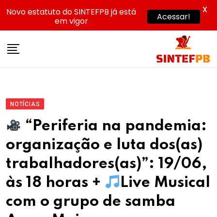
X
Novo estatuto do SINTEFPB já está
Acessar!
em vigor
Skip
to
content
NOTÍCIAS
“Periferia na pandemia:
organização e luta dos(as)
trabalhadores(as)”: 19/06,
às 18 horas +
Live Musical
com o grupo de samba