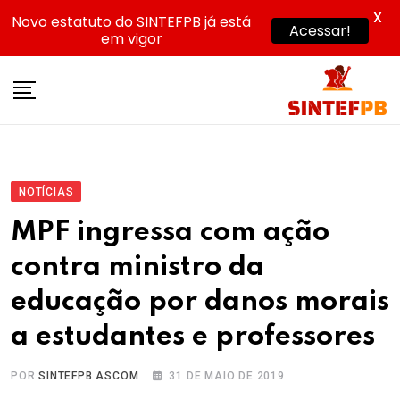
X
Novo estatuto do SINTEFPB já está
Acessar!
em vigor
Skip
to
content
NOTÍCIAS
MPF ingressa com ação
contra ministro da
educação por danos morais
a estudantes e professores
POR
SINTEFPB ASCOM
31 DE MAIO DE 2019