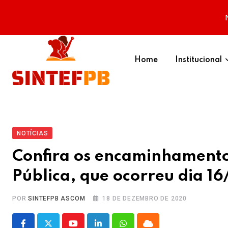
Skip
to
Home
Institucional
content
NOTÍCIAS
Confira os encaminhamento
Pública, que ocorreu dia 16
POR
SINTEFPB ASCOM
18 DE DEZEMBRO DE 2020