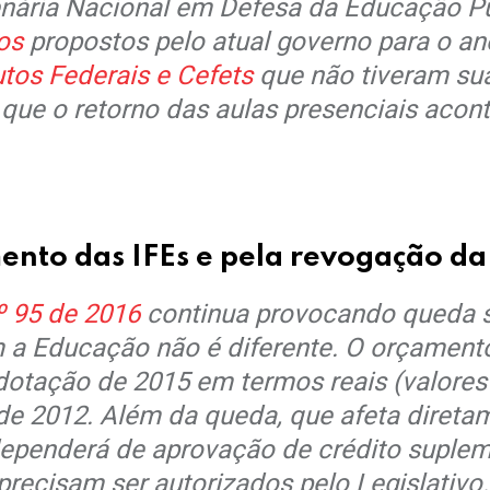
enária Nacional em Defesa da Educação P
os
propostos pelo atual governo para o an
utos Federais e Cefets
que não tiveram sua
que o retorno das aulas presenciais acon
nto das IFEs e pela revogação da
º 95 de 2016
continua provocando queda s
om a Educação não é diferente. O orçament
otação de 2015 em termos reais (valores c
 de 2012. Além da queda, que afeta direta
o dependerá de aprovação de crédito suple
recisam ser autorizados pelo Legislativo