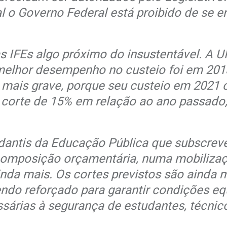
 o Governo Federal está proibido de se e
s IFEs algo próximo do insustentável. A 
o melhor desempenho no custeio foi em 201
 mais grave, porque seu custeio em 2021 
 corte de 15% em relação ao ano passado
studantis da Educação Pública que subscr
omposição orçamentária, numa mobilizaçã
da mais. Os cortes previstos são ainda m
endo reforçado para garantir condições e
sárias à segurança de estudantes, técnico