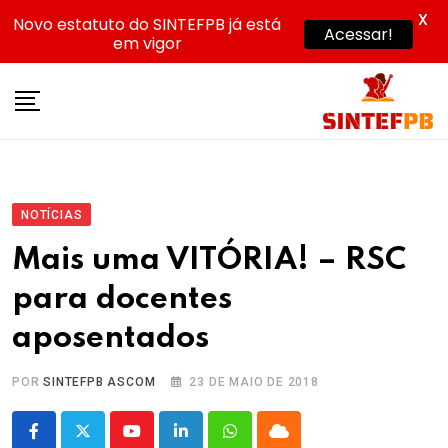
X
Novo estatuto do SINTEFPB já está
Acessar!
em vigor
Skip
to
content
NOTÍCIAS
Mais uma VITÓRIA! – RSC
para docentes
aposentados
POR
SINTEFPB ASCOM
23 DE MAIO DE 2018
Youtube
LinkedIn
Whatsapp
Cloud