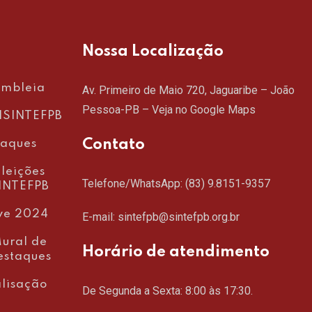
Nossa Localização
embleia
Av. Primeiro de Maio 720, Jaguaribe – João
Pessoa-PB –
Veja no Google Maps
SINTEFPB
Contato
taques
leições
Telefone/WhatsApp:
(83) 9.8151-9357
INTEFPB
ve 2024
E-mail: sintefpb@sintefpb.org.br
ural de
Horário de atendimento
estaques
lisação
De Segunda a Sexta: 8:00 às 17:30.