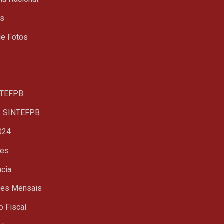
ts
de Fotos
TEFPB
s SINTEFPB
024
ues
ncia
tes Mensais
o Fiscal