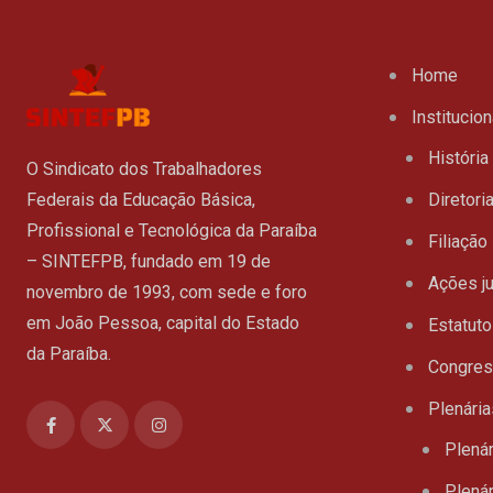
Home
Institucion
História
O Sindicato dos Trabalhadores
Federais da Educação Básica,
Diretori
Profissional e Tecnológica da Paraíba
Filiação
– SINTEFPB, fundado em 19 de
Ações ju
novembro de 1993, com sede e foro
em João Pessoa, capital do Estado
Estatuto
da Paraíba.
Congre
Plenária
Plenár
Plenár