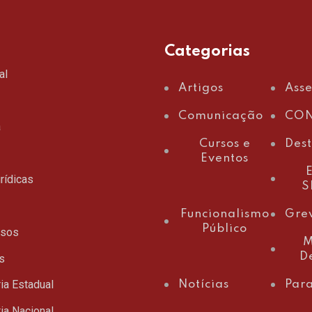
Categorias
al
Artigos
Ass
Comunicação
CON
a
Cursos e
Des
Eventos
E
rídicas
S
Funcionalismo
Gre
Público
ssos
M
D
s
ia Estadual
Notícias
Para
ia Nacional