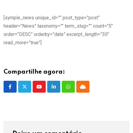
.
[symple_news unique_id=”” post_type=”post”
header=”News” taxonomy=”” term_slug=”” count=”5″
order=”DESC” orderby=”date” excerpt_length=”30″
read_more=”true”]
Compartilhe agora:
Youtube
LinkedIn
Whatsapp
Cloud