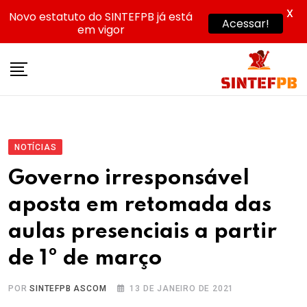
X
Novo estatuto do SINTEFPB já está
Acessar!
em vigor
Skip
to
content
NOTÍCIAS
Governo irresponsável
aposta em retomada das
aulas presenciais a partir
de 1º de março
POR
SINTEFPB ASCOM
13 DE JANEIRO DE 2021