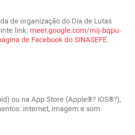
ada de organização do Dia de Lutas
inte link:
meet.google.com/mij-bqpu-
página de Facebook do SINASEFE
.
roid) ou na App Store (Apple®? iOS®?),
mentos: internet, imagem e som