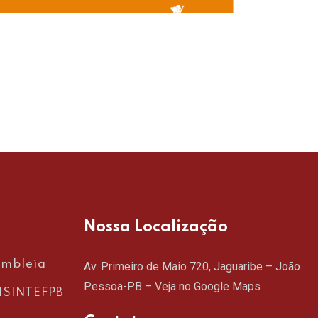
DE
RE
Nossa Localização
embleia
Av. Primeiro de Maio 720, Jaguaribe – João
Pessoa-PB –
Veja no Google Maps
SINTEFPB