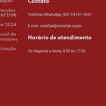
Contato
taques
leições
Telefone/WhatsApp:
(83) 9.8151-9357
INTEFPB
ve 2024
E-mail: sintefpb@sintefpb.org.br
ural de
Horário de atendimento
estaques
lisação
De Segunda a Sexta: 8:00 às 17:30.