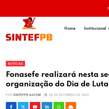
Skip
to
Home
Institucional
content
NOTÍCIAS
Fonasefe realizará nesta s
organização do Dia de Lutas
POR
SINTEFPB ASCOM
28 DE SETEMBRO DE 2020