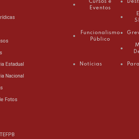
Cursos e
Des
Eventos
E
rídicas
S
Funcionalismo
Gre
Público
ssos
M
D
s
ia Estadual
Notícias
Para
ia Nacional
ts
de Fotos
TEFPB