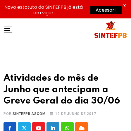
X
Novo estatuto do SINTEFPB já está
Acessar!
em vigor
Skip
to
content
Atividades do mês de
Junho que antecipam a
Greve Geral do dia 30/06
POR
SINTEFPB ASCOM
19 DE JUNHO DE 2017