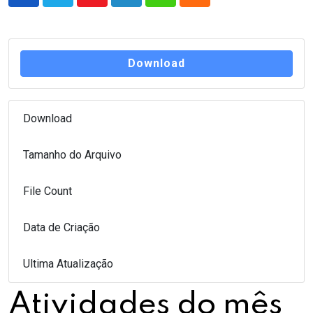
Youtube
LinkedIn
Whatsapp
Cloud
Download
Download
11
Tamanho do Arquivo
589.37 KB
File Count
1
Data de Criação
19 de junho de 2017
Ultima Atualização
19 de junho de 2017
Atividades do mês