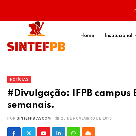
Skip
to
Home
Institucional
content
NOTÍCIAS
#Divulgação: IFPB campus E
semanais.
POR
SINTEFPB ASCOM
25 DE NOVEMBRO DE 2016