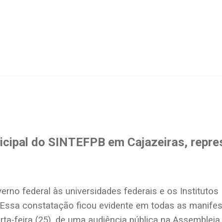
cipal do SINTEFPB em Cajazeiras, repre
rno federal às universidades federais e os Instituto
Essa constatação ficou evidente em todas as manifest
ta-feira (25), de uma audiência pública na Assembleia 