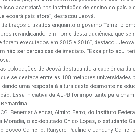
sso acarretará nas instituições de ensino do país e d
 que ecoará país afora”, destacou Jeová.
 de braços cruzados enquanto o governo Temer promo
ores reivindicando, em nome desta audiência, que se 
foram executados em 2015 e 2016”, destacou Jeová. E
não ser percebidas de imediato. “Esse grito aqui teria
eová.
 as colocações de Jeová destacando a excelência da 
a que se destaca entre as 100 melhores universidades p
 dando uma resposta à altura deste desmonte na educaç
ão. Essa iniciativa da ALPB foi importante para chama
 Bernardina.
G, Benemar Alencar, Almiro Ferro, do Instituto Federa
a Moradia, o ex-deputado Chico Lopes, o estudante Gab
oão Bosco Carneiro, Ranyere Paulino e Janduhy Carnei