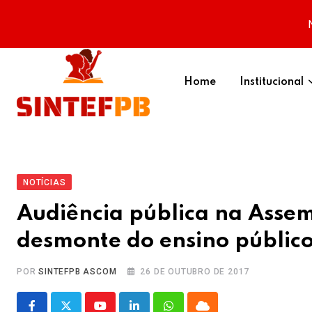
Skip
to
Home
Institucional
content
NOTÍCIAS
Audiência pública na Assemb
desmonte do ensino público
POR
SINTEFPB ASCOM
26 DE OUTUBRO DE 2017