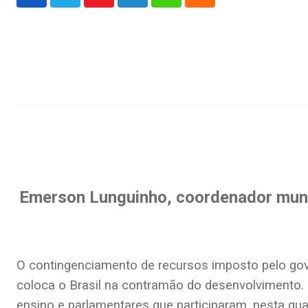
Youtube
LinkedIn
Whatsapp
Cloud
.
.
Emerson Lunguinho, coordenador muni
.
O contingenciamento de recursos imposto pelo gove
coloca o Brasil na contramão do desenvolvimento. 
ensino e parlamentares que participaram, nesta quar