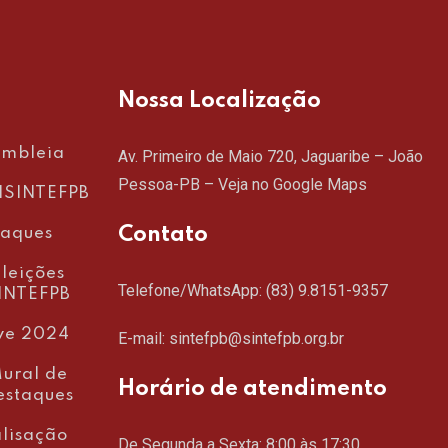
Nossa Localização
embleia
Av. Primeiro de Maio 720, Jaguaribe – João
Pessoa-PB –
Veja no Google Maps
SINTEFPB
Contato
taques
leições
Telefone/WhatsApp:
(83) 9.8151-9357
INTEFPB
ve 2024
E-mail: sintefpb@sintefpb.org.br
ural de
Horário de atendimento
estaques
lisação
De Segunda a Sexta: 8:00 às 17:30.