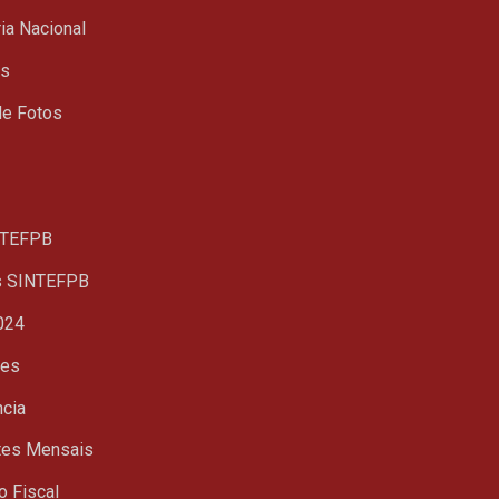
ia Nacional
ts
de Fotos
TEFPB
s SINTEFPB
024
ues
ncia
tes Mensais
o Fiscal