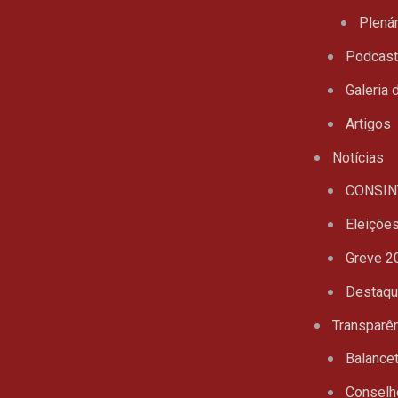
Plenár
Podcas
Galeria 
Artigos
Notícias
CONSIN
Eleiçõe
Greve 2
Destaq
Transparê
Balance
Conselh