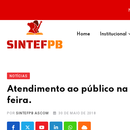
Skip
to
Home
Institucional
content
NOTÍCIAS
Atendimento ao público na
feira.
POR
SINTEFPB ASCOM
30 DE MAIO DE 2018