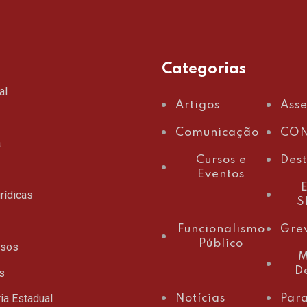
Categorias
al
Artigos
Ass
Comunicação
CON
a
Cursos e
Des
Eventos
E
rídicas
S
Funcionalismo
Gre
Público
ssos
M
D
s
ia Estadual
Notícias
Para