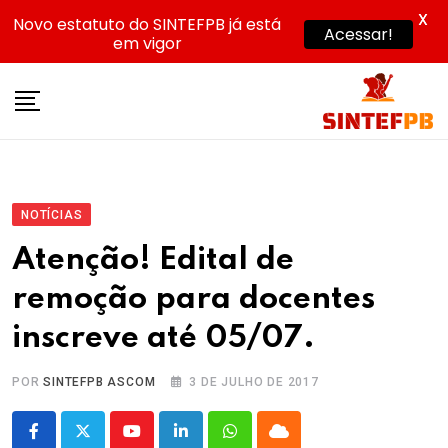
X
Novo estatuto do SINTEFPB já está
Acessar!
em vigor
Skip
to
content
NOTÍCIAS
Atenção! Edital de
remoção para docentes
inscreve até 05/07.
POR
SINTEFPB ASCOM
3 DE JULHO DE 2017
Youtube
LinkedIn
Whatsapp
Cloud