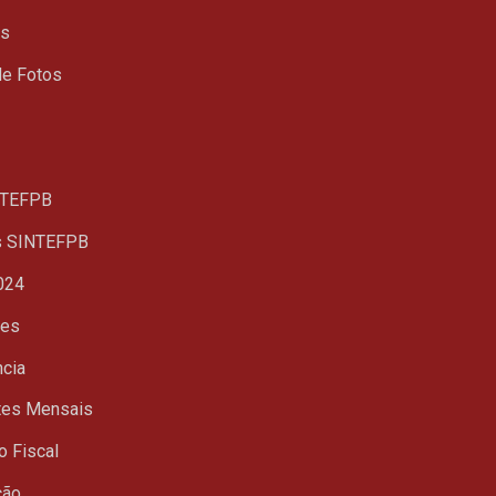
ts
de Fotos
TEFPB
s SINTEFPB
024
ues
ncia
tes Mensais
o Fiscal
ção