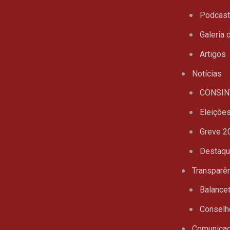
Podcas
Galeria 
Artigos
Notícias
CONSIN
Eleiçõe
Greve 2
Destaq
Transparê
Balance
Conselh
Comunica