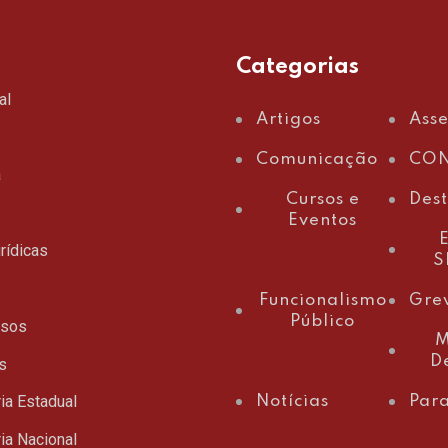
Categorias
al
Artigos
Ass
Comunicação
CON
a
Cursos e
Des
Eventos
E
rídicas
S
Funcionalismo
Gre
Público
ssos
M
D
s
ia Estadual
Notícias
Para
ia Nacional