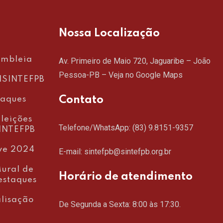
Nossa Localização
embleia
Av. Primeiro de Maio 720, Jaguaribe – João
Pessoa-PB –
Veja no Google Maps
SINTEFPB
Contato
taques
leições
Telefone/WhatsApp:
(83) 9.8151-9357
INTEFPB
ve 2024
E-mail: sintefpb@sintefpb.org.br
ural de
Horário de atendimento
estaques
lisação
De Segunda a Sexta: 8:00 às 17:30.