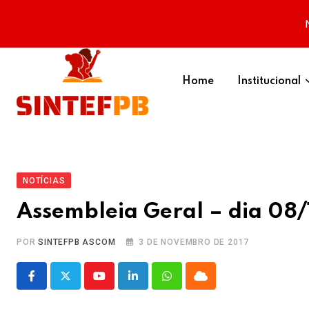
Skip
to
Home
Institucional
content
NOTÍCIAS
Assembleia Geral – dia 08/
POR
SINTEFPB ASCOM
3 DE NOVEMBRO DE 2017
Youtube
LinkedIn
Whatsapp
Cloud