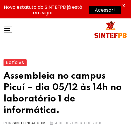
X
Novo estatuto do SINTEFPB já está
Acessar!
em vigor
Skip
to
content
NOTÍCIAS
Assembleia no campus
Picuí – dia 05/12 às 14h no
laboratório 1 de
informática.
POR
SINTEFPB ASCOM
4 DE DEZEMBRO DE 2018