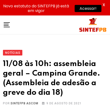
X
Novo estatuto do SINTEFPB já está
Acessar!
em vigor
Skip
to
content
NOTÍCIAS
11/08 às 10h: assembleia
geral – Campina Grande.
(Assembleia de adesão a
greve do dia 18)
POR
SINTEFPB ASCOM
9 DE AGOSTO DE 2021