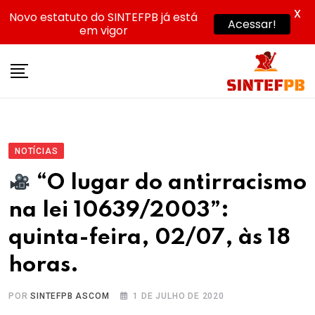
X
Novo estatuto do SINTEFPB já está
Acessar!
em vigor
Skip
to
content
NOTÍCIAS
“O lugar do antirracismo
na lei 10639/2003”:
quinta-feira, 02/07, às 18
horas.
POR
SINTEFPB ASCOM
1 DE JULHO DE 2020