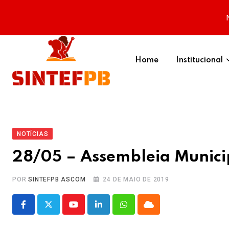
Skip
to
Home
Institucional
content
NOTÍCIAS
28/05 – Assembleia Munici
POR
SINTEFPB ASCOM
24 DE MAIO DE 2019
Youtube
LinkedIn
Whatsapp
Cloud