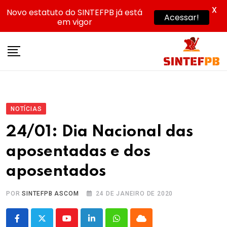
X
Novo estatuto do SINTEFPB já está
Acessar!
em vigor
Skip
to
content
NOTÍCIAS
24/01: Dia Nacional das
aposentadas e dos
aposentados
POR
SINTEFPB ASCOM
24 DE JANEIRO DE 2020
Youtube
LinkedIn
Whatsapp
Cloud