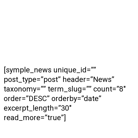
[symple_news unique_id=””
post_type=”post” header=”News”
taxonomy=”” term_slug=”” count=”8″
order=”DESC” orderby=”date”
excerpt_length=”30″
read_more=”true”]