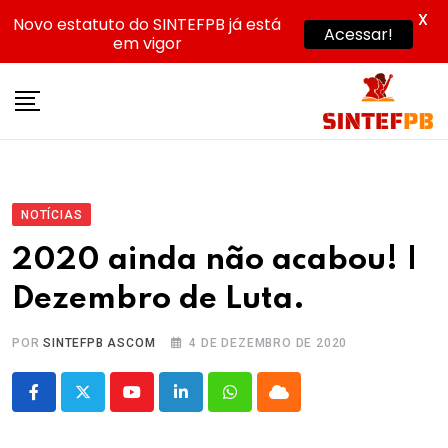
X
Novo estatuto do SINTEFPB já está
Acessar!
em vigor
Skip
to
content
NOTÍCIAS
2020 ainda não acabou! |
Dezembro de Luta.
POR
SINTEFPB ASCOM
4 DE DEZEMBRO DE 2020
Youtube
LinkedIn
Whatsapp
Cloud