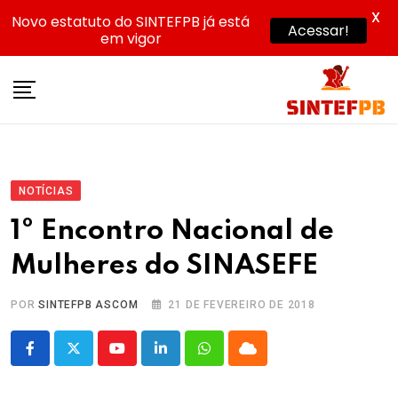
X
Novo estatuto do SINTEFPB já está
Acessar!
em vigor
Skip
to
content
NOTÍCIAS
1º Encontro Nacional de
Mulheres do SINASEFE
POR
SINTEFPB ASCOM
21 DE FEVEREIRO DE 2018
Youtube
LinkedIn
Whatsapp
Cloud