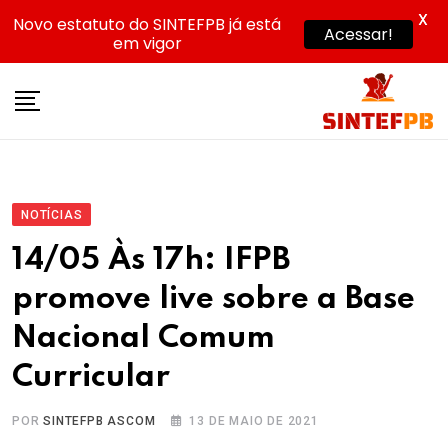
X
Novo estatuto do SINTEFPB já está
Acessar!
em vigor
Skip
to
content
NOTÍCIAS
14/05 Às 17h: IFPB
promove live sobre a Base
Nacional Comum
Curricular
POR
SINTEFPB ASCOM
13 DE MAIO DE 2021