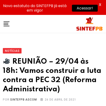
X
Novo estatuto do SINTEFPB já está
Acessar!
em vigor
Skip
to
content
NOTÍCIAS
REUNIÃO – 29/04 às
18h: Vamos construir a luta
contra a PEC 32 (Reforma
Administrativa)
POR
SINTEFPB ASCOM
26 DE ABRIL DE 2021