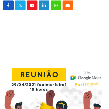
Youtube
LinkedIn
Whatsapp
Cloud
.
.
.
.