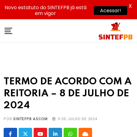
X
Novo estatuto do SINTEFPB já está
Acessar!
em vigor
Skip
to
content
TERMO DE ACORDO COM A
REITORIA – 8 DE JULHO DE
2024
POR
SINTEFPB ASCOM
9 DE JULHO DE 2024