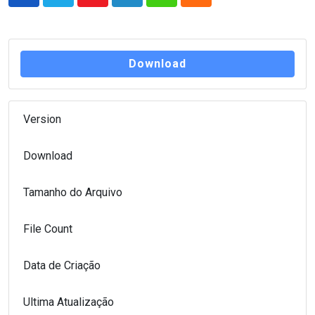
Youtube
LinkedIn
Whatsapp
Cloud
Download
Version
8 DE JULHO DE 2024
Download
24
Tamanho do Arquivo
42 KB
File Count
1
Data de Criação
9 de julho de 2024
Ultima Atualização
13 de julho de 2024