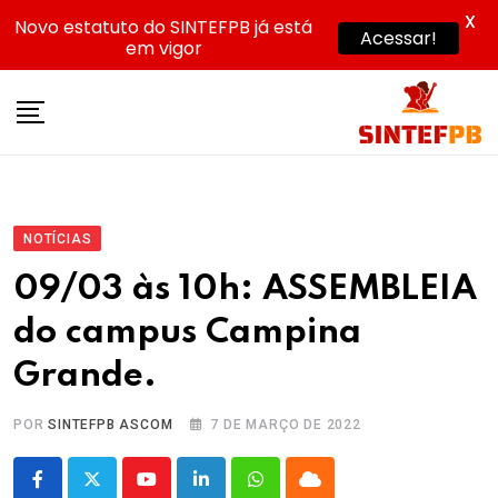
X
Novo estatuto do SINTEFPB já está
Acessar!
em vigor
Skip
to
content
NOTÍCIAS
09/03 às 10h: ASSEMBLEIA
do campus Campina
Grande.
POR
SINTEFPB ASCOM
7 DE MARÇO DE 2022
Youtube
LinkedIn
Whatsapp
Cloud