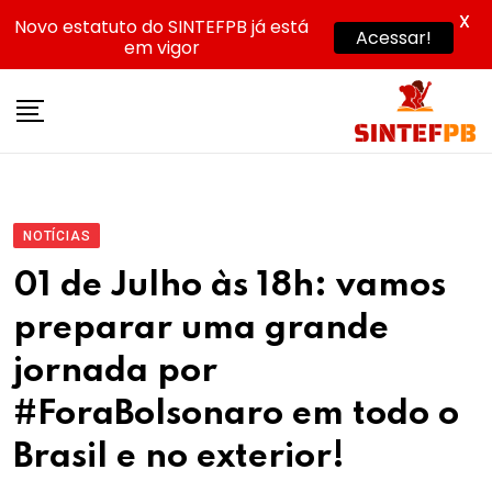
X
Novo estatuto do SINTEFPB já está
Acessar!
em vigor
Skip
to
content
NOTÍCIAS
01 de Julho às 18h: vamos
preparar uma grande
jornada por
#ForaBolsonaro em todo o
Brasil e no exterior!