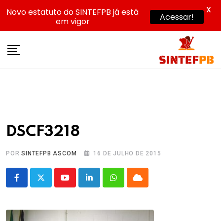
X
Novo estatuto do SINTEFPB já está
Acessar!
em vigor
Skip
to
content
DSCF3218
POR
SINTEFPB ASCOM
16 DE JULHO DE 2015
Youtube
LinkedIn
Whatsapp
Cloud