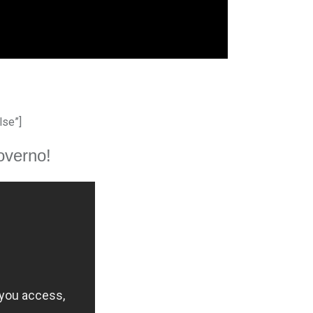
lse”]
verno!