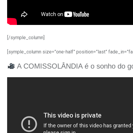
[/symple_column]
[symple_column size=”one-half” position=”last” fade_in=”fa
A COMISSOLÂNDIA é o sonho do go