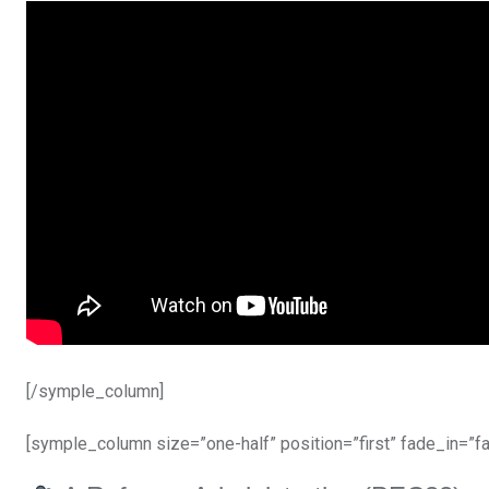
[/symple_column]
[symple_column size=”one-half” position=”first” fade_in=”fa