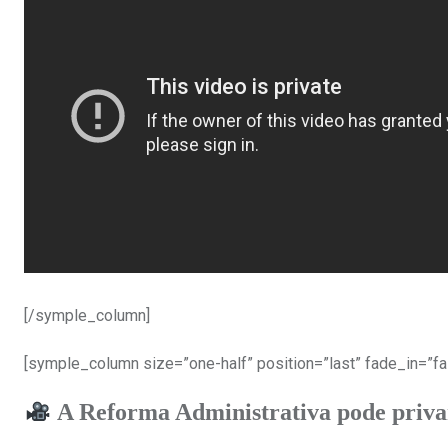
[/symple_column]
[symple_column size=”one-half” position=”last” fade_in=”fa
A Reforma Administrativa pode privar 