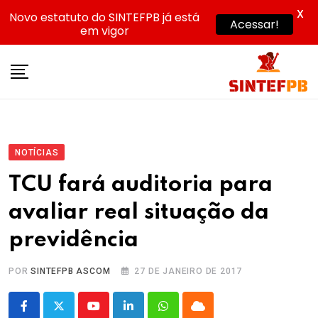
X
Novo estatuto do SINTEFPB já está
Acessar!
em vigor
Skip
to
content
NOTÍCIAS
TCU fará auditoria para
avaliar real situação da
previdência
POR
SINTEFPB ASCOM
27 DE JANEIRO DE 2017
Youtube
LinkedIn
Whatsapp
Cloud