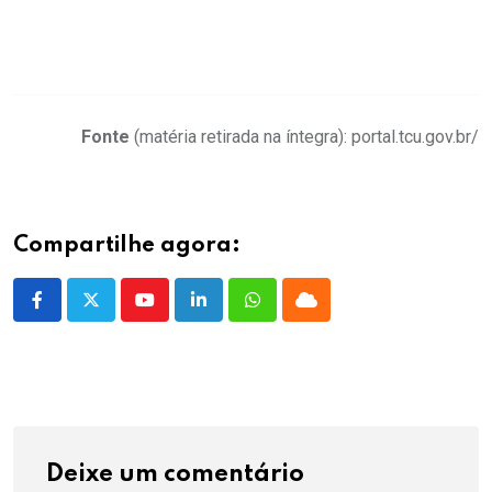
.
.
Fonte
(matéria retirada na íntegra): portal.tcu.gov.br/
Compartilhe agora:
Youtube
LinkedIn
Whatsapp
Cloud
Deixe um comentário