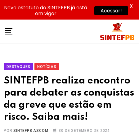
X
Novo estatuto do SINTEFPB já está
Acessar!
em vigor
Skip
to
content
DESTAQUES
NOTÍCIAS
SINTEFPB realiza encontro
para debater as conquistas
da greve que estão em
risco. Saiba mais!
POR
SINTEFPB ASCOM
30 DE SETEMBRO DE 2024