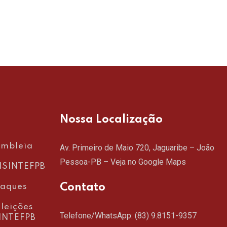
RE
Nossa Localização
embleia
Av. Primeiro de Maio 720, Jaguaribe – João
Pessoa-PB –
Veja no Google Maps
SINTEFPB
Contato
taques
leições
Telefone/WhatsApp:
(83) 9.8151-9357
INTEFPB