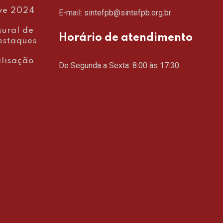
ve 2024
E-mail: sintefpb@sintefpb.org.br
ural de
Horário de atendimento
estaques
lisação
De Segunda a Sexta: 8:00 às 17:30.