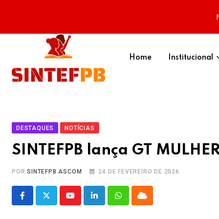
Skip
to
Home
Institucional
content
DESTAQUES
NOTÍCIAS
SINTEFPB lança GT MULHERE
POR
SINTEFPB ASCOM
24 DE FEVEREIRO DE 2026
Youtube
LinkedIn
Whatsapp
Cloud