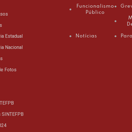
Funcionalismo
Gre
Público
ssos
M
D
s
ia Estadual
Notícias
Para
ia Nacional
ts
de Fotos
TEFPB
s SINTEFPB
024