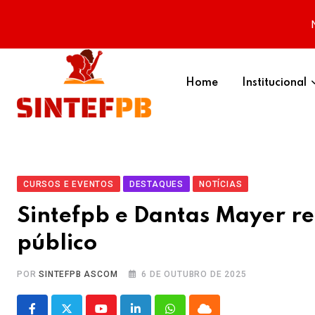
Skip
to
Home
Institucional
content
CURSOS E EVENTOS
DESTAQUES
NOTÍCIAS
Sintefpb e Dantas Mayer re
público
POR
SINTEFPB ASCOM
6 DE OUTUBRO DE 2025