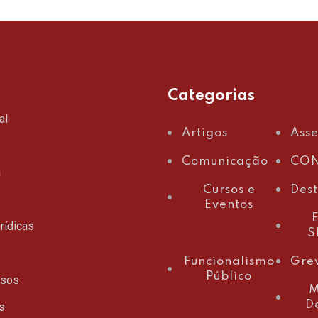
Categorias
al
Artigos
Ass
Comunicação
CON
a
Cursos e
Des
Eventos
E
rídicas
S
Funcionalismo
Gre
Público
ssos
M
D
s