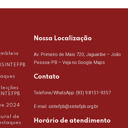
Nossa Localização
embleia
Av. Primeiro de Maio 720, Jaguaribe – João
Pessoa-PB –
Veja no Google Maps
SINTEFPB
Contato
taques
leições
Telefone/WhatsApp:
(83) 9.8151-9357
INTEFPB
ve 2024
E-mail: sintefpb@sintefpb.org.br
ural de
Horário de atendimento
estaques