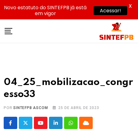
X
Novo estatuto do SINTEFPB já está
Acessar!
em vigor
Skip
to
content
04_25_mobilizacao_congr
esso33
POR
SINTEFPB ASCOM
25 DE ABRIL DE 2023
Youtube
LinkedIn
Whatsapp
Cloud