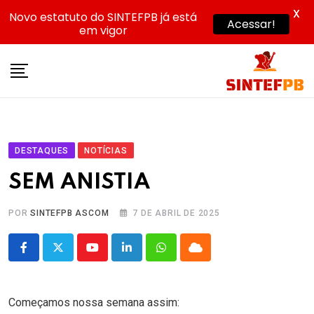
X
Novo estatuto do SINTEFPB já está
Acessar!
em vigor
Skip
to
content
DESTAQUES
NOTÍCIAS
SEM ANISTIA
POR
SINTEFPB ASCOM
7 DE ABRIL DE 2025
Youtube
LinkedIn
Whatsapp
Cloud
Começamos nossa semana assim: