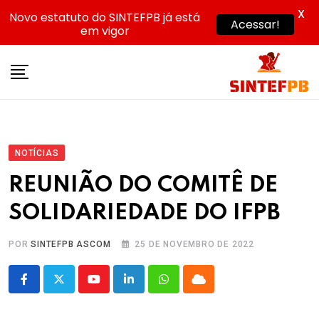
X
Novo estatuto do SINTEFPB já está
Acessar!
em vigor
Skip
to
content
NOTÍCIAS
REUNIÃO DO COMITÊ DE
SOLIDARIEDADE DO IFPB
POR
SINTEFPB ASCOM
25 DE NOVEMBRO DE 2022
Youtube
LinkedIn
Whatsapp
Cloud