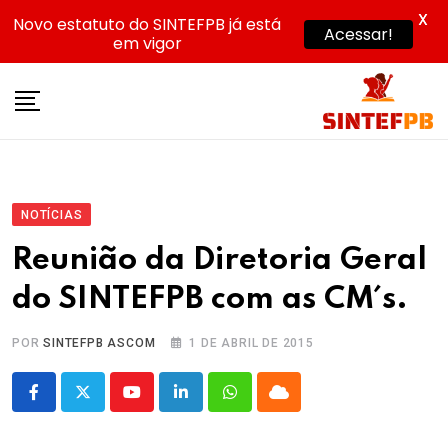
X
Novo estatuto do SINTEFPB já está
Acessar!
em vigor
Skip
to
content
NOTÍCIAS
Reunião da Diretoria Geral
do SINTEFPB com as CM´s.
POR
SINTEFPB ASCOM
1 DE ABRIL DE 2015
Youtube
LinkedIn
Whatsapp
Cloud