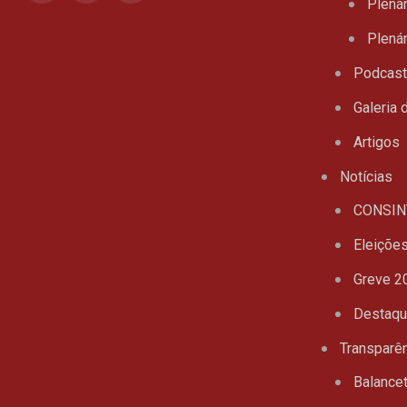
Plenár
Plenár
Podcas
Galeria 
Artigos
Notícias
CONSIN
Eleiçõe
Greve 2
Destaq
Transparê
Balance