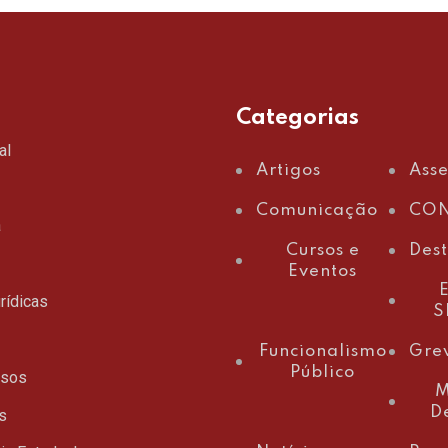
Categorias
al
Artigos
Ass
Comunicação
CON
a
Cursos e
Des
Eventos
E
rídicas
S
Funcionalismo
Gre
Público
ssos
M
D
s