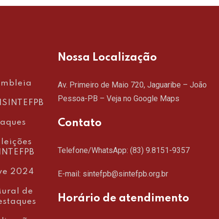
Nossa Localização
embleia
Av. Primeiro de Maio 720, Jaguaribe – João
Pessoa-PB –
Veja no Google Maps
SINTEFPB
Contato
taques
leições
Telefone/WhatsApp:
(83) 9.8151-9357
INTEFPB
ve 2024
E-mail: sintefpb@sintefpb.org.br
ural de
Horário de atendimento
estaques