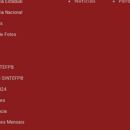
ia Estadual
Notícias
Para
ia Nacional
ts
de Fotos
TEFPB
s SINTEFPB
024
ues
ncia
tes Mensais