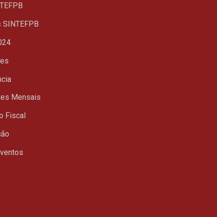
TEFPB
s SINTEFPB
024
ues
ncia
tes Mensais
o Fiscal
ção
Eventos