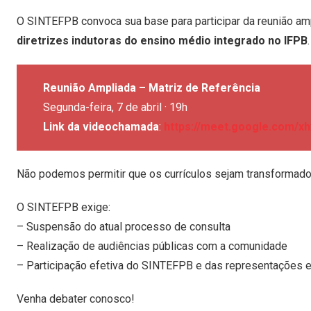
O SINTEFPB convoca sua base para participar da reunião ampl
diretrizes indutoras do ensino médio integrado no IFPB
.
Reunião Ampliada – Matriz de Referência
Segunda-feira, 7 de abril · 19h
Link da videochamada
:
https://meet.google.com/xh
Não podemos permitir que os currículos sejam transformad
O SINTEFPB exige:
– Suspensão do atual processo de consulta
– Realização de audiências públicas com a comunidade
– Participação efetiva do SINTEFPB e das representações e
Venha debater conosco!