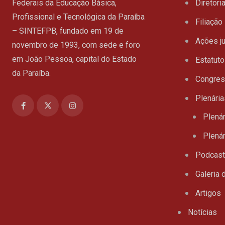
Federais da Educação Básica,
Diretori
Profissional e Tecnológica da Paraíba
Filiação
– SINTEFPB, fundado em 19 de
Ações ju
novembro de 1993, com sede e foro
em João Pessoa, capital do Estado
Estatuto
da Paraíba.
Congre
Plenária
Plenár
Plenár
Podcas
Galeria 
Artigos
Notícias