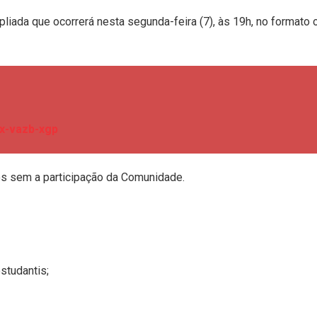
iada que ocorrerá nesta segunda-feira (7), às 19h, no formato o
x-vazb-xgp
os sem a participação da Comunidade.
studantis;