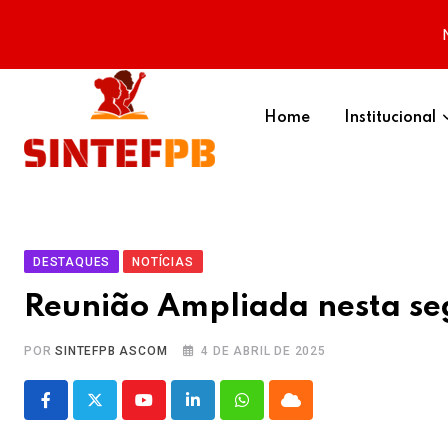
Skip
to
Home
Institucional
content
DESTAQUES
NOTÍCIAS
Reunião Ampliada nesta segu
POR
SINTEFPB ASCOM
4 DE ABRIL DE 2025
Youtube
LinkedIn
Whatsapp
Cloud