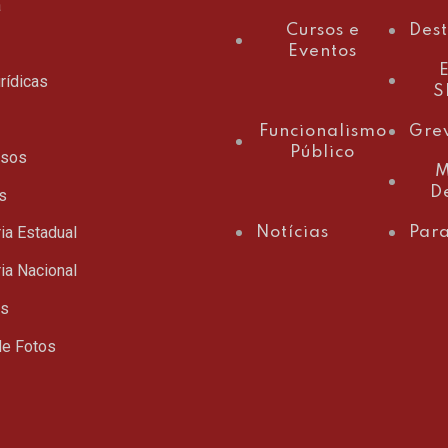
a
Cursos e
Des
Eventos
E
rídicas
S
Funcionalismo
Gre
Público
ssos
M
D
s
ia Estadual
Notícias
Para
ia Nacional
ts
de Fotos