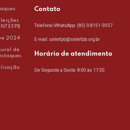
Contato
taques
leições
Telefone/WhatsApp:
(83) 9.8151-9357
INTEFPB
ve 2024
E-mail: sintefpb@sintefpb.org.br
ural de
Horário de atendimento
estaques
lisação
De Segunda a Sexta: 8:00 às 17:30.