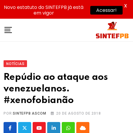
X
Novo estatuto do SINTEFPB já está
Acessar!
em vigor
Skip
to
content
NOTÍCIAS
Repúdio ao ataque aos
venezuelanos.
#xenofobianão
POR
SINTEFPB ASCOM
20 DE AGOSTO DE 2018
Youtube
LinkedIn
Whatsapp
Cloud