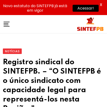
X
Novo estatuto do SINTEFPB já está
Acessar!
em vigor
Skip
to
content
NOTÍCIAS
Registro sindical do
SINTEFPB. – “O SINTEFPB é
o único sindicato com
capacidade legal para
representá-los nesta