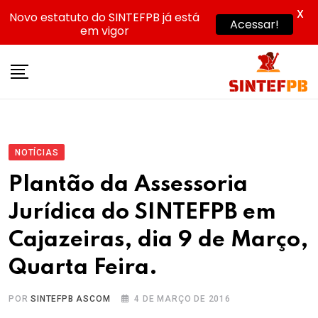
X
Novo estatuto do SINTEFPB já está
Acessar!
em vigor
Skip
to
content
NOTÍCIAS
Plantão da Assessoria
Jurídica do SINTEFPB em
Cajazeiras, dia 9 de Março,
Quarta Feira.
POR
SINTEFPB ASCOM
4 DE MARÇO DE 2016