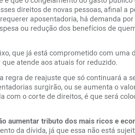
 é que o congelamento do gasto público ob
esses direitos de novas pessoas, afinal a 
requerer aposentadoria, há demanda por 
spesa ou redução dos benefícios de quem
r fixo, que já está comprometido com uma
r que atende aos atuais for reduzido.
ma regra de reajuste que só continuará a 
tadorias surgirão, ou se aumenta o valor
a com o corte de direitos, é que será col
ão aumentar tributo dos mais ricos e ec
nto da dívida, já que essa não está suje